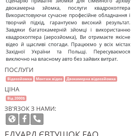
сценарію приватні зйомки для сімейного архіву
двокамерна зйомка, послуги квадрокоптера
Використовуючи сучасне професійне обладнання і
творчий підхід, гарантуємо високий результат.
Завдяки багатокамерній зйомці і використанню
квадрокоптера (аерозйомка), Ви отримаєте якісне
відео й щасливі спогади. Працюємо у всіх містах
Західної України та Польщі. Пересуваємося
виключно на власному авто без зайвих витрат.
ПОСЛУГИ
Відеозйомка
Монтаж відео
Двокамерна відеозйомка
ЦІНА
Від 2000$
ЗВ'ЯЗОК З НАМИ:
ЕДУАРД ЄВТУШОК FAQ