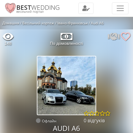
BEST
WEDDING
весільний портал
Домашня
Весільний кортеж
Івано-Франківськ
Audi A6
148
По домовленості
0 відгуків
Офлайн
AUDI A6