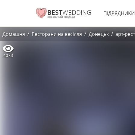
BEST
WEDDING
ПІДРЯДНИК
весільний портал
Домашня
Ресторани на весілля
Донецьк
арт-рес
4073