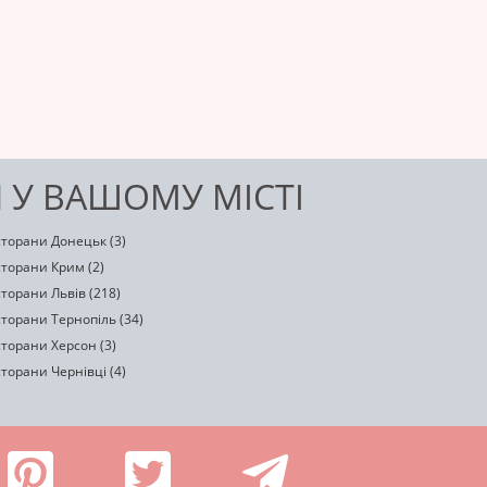
Я У ВАШОМУ МІСТІ
сторани Донецьк (3)
сторани Крим (2)
торани Львів (218)
торани Тернопіль (34)
торани Херсон (3)
торани Чернівці (4)