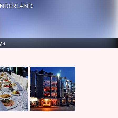
ONDERLAND
ди