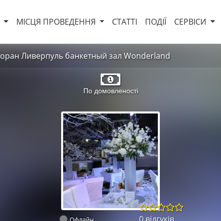
И
МІСЦЯ ПРОВЕДЕННЯ
СТАТТІ
ПОДІЇ
СЕРВІСИ
торан Ливерпуль банкетный зал Wonderland
По домовленості
0 відгуків
Офлайн