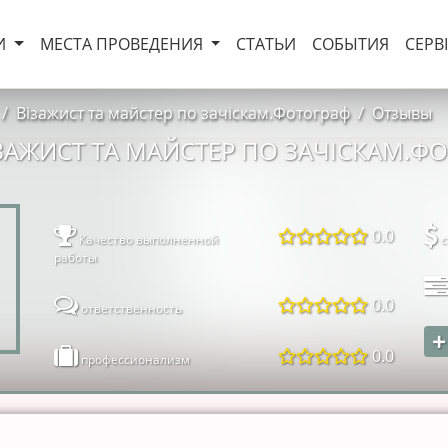
И
МЕСТА ПРОВЕДЕНИЯ
СТАТЬИ
СОБЫТИЯ
СЕРВ
Візажист та майстер по зачіскам.Фотограф
Отзывы
ЗАЖИСТ ТА МАЙСТЕР ПО ЗАЧІСКАМ.Ф
0.0
Качество выполненной
с
работы
0.0
ответственность
0.0
профессионализм