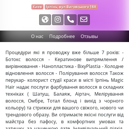
Киев
Ірпінь, вул.Виговського 18А
О нас
Подробнее
Отзывы
Процедури які я проводжу вже більше 7 років: -
Ботокс волосся - Кератинове випрямлення /
вирівнювання - Нанопластика - BixyPlastia - Холодне
відновлення волосся - Полірування волосся Також
перукар- колорист студії краси в місті Ірпінь Magic
Hair надає послуги фарбування волосся в складних
техніках ( Шатуш, Балаяж, Аіртач, Мелірування
волосся, Омбре, Тотал блонд і вихід з чорного
кольору) та стрижки для вашого свіжого, нового чи
трендового образу. Ви отримаєте якісні послуги від
майстра без пафосу, в комфортних умовах та
затишку, за чашечкою лате. Індивідуальний підхід,