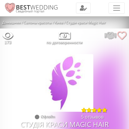
BEST
WEDDING
Свадебный портал
Домашняя
Салоны красоты
Киев
Студія краси Magic Hair
173
по договоренности
5 отзывов
Офлайн
СТУДІЯ КРАСИ MAGIC HAIR