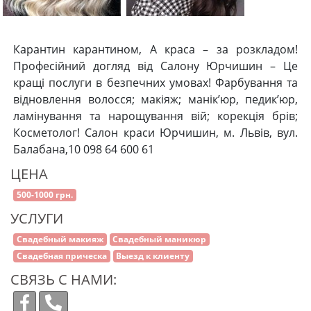
Карантин карантином, А краса – за розкладом!
Професійний догляд від Салону Юрчишин – Це
кращі послуги в безпечних умовах! Фарбування та
відновлення волосся; макіяж; манік’юр, педик’юр,
ламінування та нарощування вій; корекція брів;
Косметолог! Салон краси Юрчишин, м. Львів, вул.
Балабана,10 098 64 600 61
ЦЕНА
500-1000 грн.
УСЛУГИ
Свадебный макияж
Свадебный маникюр
Свадебная прическа
Выезд к клиенту
СВЯЗЬ С НАМИ: