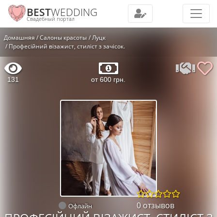
BEST
WEDDING
Свадебный портал
Домашняя
Салоны красоты
Луцк
Професійний візажист, стиліст з зачісок.
131
от 600 грн.
0 отзывов
Офлайн