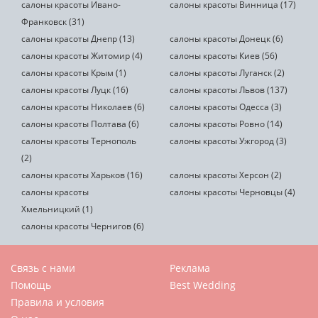
салоны красоты Ивано-
салоны красоты Винница (17)
Франковск (31)
салоны красоты Днепр (13)
салоны красоты Донецк (6)
салоны красоты Житомир (4)
салоны красоты Киев (56)
салоны красоты Крым (1)
салоны красоты Луганск (2)
салоны красоты Луцк (16)
салоны красоты Львов (137)
салоны красоты Николаев (6)
салоны красоты Одесса (3)
салоны красоты Полтава (6)
салоны красоты Ровно (14)
салоны красоты Тернополь
салоны красоты Ужгород (3)
(2)
салоны красоты Харьков (16)
салоны красоты Херсон (2)
салоны красоты
салоны красоты Черновцы (4)
Хмельницкий (1)
салоны красоты Чернигов (6)
Связь с нами
Реклама
Помощь
Best Wedding
Правила и условия