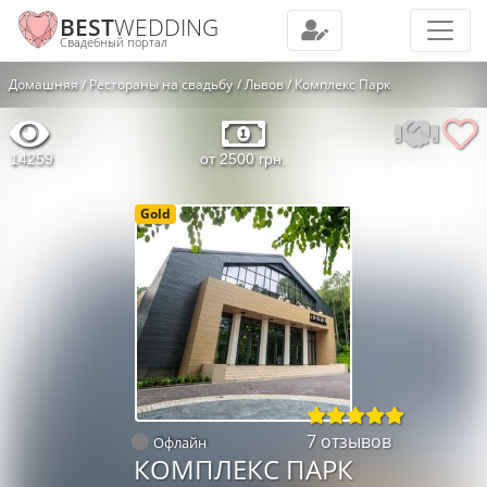
BEST
WEDDING
Свадебный портал
Домашняя
Рестораны на свадьбу
Львов
Комплекс Парк
14259
от 2500 грн.
Gold
7 отзывов
Офлайн
КОМПЛЕКС ПАРК