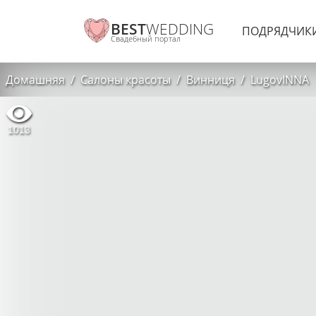
BEST
WEDDING
ПОДРЯДЧИК
Свадебный портал
Домашняя
Салоны красоты
Винниця
LugovINNA
1013