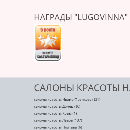
НАГРАДЫ "LUGOVINNA"
САЛОНЫ КРАСОТЫ Н
салоны красоты Ивано-Франковск (31)
салоны красоты Донецк (6)
салоны красоты Крым (1)
салоны красоты Львов (137)
салоны красоты Полтава (6)