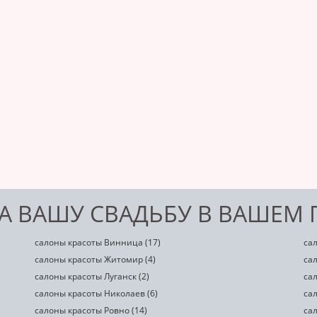
А ВАШУ СВАДЬБУ В ВАШЕМ 
салоны красоты Винница (17)
са
салоны красоты Житомир (4)
сал
салоны красоты Луганск (2)
сал
салоны красоты Николаев (6)
сал
салоны красоты Ровно (14)
са